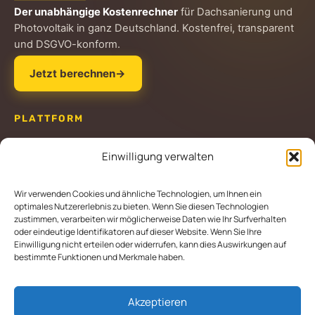
Der unabhängige Kostenrechner
für Dachsanierung und
Photovoltaik in ganz Deutschland. Kostenfrei, transparent
und DSGVO-konform.
Jetzt berechnen
→
PLATTFORM
Dachkostenrechner
Einwilligung verwalten
Dienstleistungen
Über uns
Wir verwenden Cookies und ähnliche Technologien, um Ihnen ein
optimales Nutzererlebnis zu bieten. Wenn Sie diesen Technologien
zustimmen, verarbeiten wir möglicherweise Daten wie Ihr Surfverhalten
SERVICE
oder eindeutige Identifikatoren auf dieser Website. Wenn Sie Ihre
Einwilligung nicht erteilen oder widerrufen, kann dies Auswirkungen auf
Kontakt
bestimmte Funktionen und Merkmale haben.
RECHTLICHES
Akzeptieren
Impressum