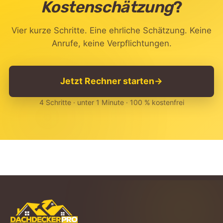
Kostenschätzung
?
Vier kurze Schritte. Eine ehrliche Schätzung. Keine
Anrufe, keine Verpflichtungen.
Jetzt Rechner starten
→
4 Schritte · unter 1 Minute · 100 % kostenfrei